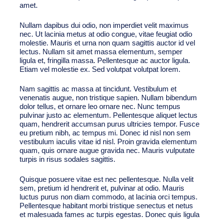
amet.
Nullam dapibus dui odio, non imperdiet velit maximus
nec. Ut lacinia metus at odio congue, vitae feugiat odio
molestie. Mauris et urna non quam sagittis auctor id vel
lectus. Nullam sit amet massa elementum, semper
ligula et, fringilla massa. Pellentesque ac auctor ligula.
Etiam vel molestie ex. Sed volutpat volutpat lorem.
Nam sagittis ac massa at tincidunt. Vestibulum et
venenatis augue, non tristique sapien. Nullam bibendum
dolor tellus, et ornare leo ornare nec. Nunc tempus
pulvinar justo ac elementum. Pellentesque aliquet lectus
quam, hendrerit accumsan purus ultricies tempor. Fusce
eu pretium nibh, ac tempus mi. Donec id nisl non sem
vestibulum iaculis vitae id nisl. Proin gravida elementum
quam, quis ornare augue gravida nec. Mauris vulputate
turpis in risus sodales sagittis.
Quisque posuere vitae est nec pellentesque. Nulla velit
sem, pretium id hendrerit et, pulvinar at odio. Mauris
luctus purus non diam commodo, at lacinia orci tempus.
Pellentesque habitant morbi tristique senectus et netus
et malesuada fames ac turpis egestas. Donec quis ligula