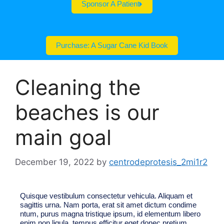
Sponsor A Patient
Purchase: A Sugar Cane Kid Book
Cleaning the
beaches is our
main goal
December 19, 2022
by
centrodeprotesis_2mi1r2
Quisque vestibulum consectetur vehicula. Aliquam et
sagittis urna. Nam porta, erat sit amet dictum condime
ntum, purus magna tristique ipsum, id elementum libero
enim non ligula. tempus efficitur eget donec pretium