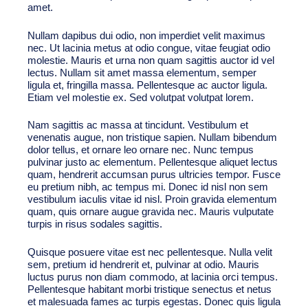
amet.
Nullam dapibus dui odio, non imperdiet velit maximus
nec. Ut lacinia metus at odio congue, vitae feugiat odio
molestie. Mauris et urna non quam sagittis auctor id vel
lectus. Nullam sit amet massa elementum, semper
ligula et, fringilla massa. Pellentesque ac auctor ligula.
Etiam vel molestie ex. Sed volutpat volutpat lorem.
Nam sagittis ac massa at tincidunt. Vestibulum et
venenatis augue, non tristique sapien. Nullam bibendum
dolor tellus, et ornare leo ornare nec. Nunc tempus
pulvinar justo ac elementum. Pellentesque aliquet lectus
quam, hendrerit accumsan purus ultricies tempor. Fusce
eu pretium nibh, ac tempus mi. Donec id nisl non sem
vestibulum iaculis vitae id nisl. Proin gravida elementum
quam, quis ornare augue gravida nec. Mauris vulputate
turpis in risus sodales sagittis.
Quisque posuere vitae est nec pellentesque. Nulla velit
sem, pretium id hendrerit et, pulvinar at odio. Mauris
luctus purus non diam commodo, at lacinia orci tempus.
Pellentesque habitant morbi tristique senectus et netus
et malesuada fames ac turpis egestas. Donec quis ligula