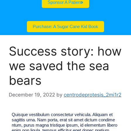
Sponsor A Patient
Purchase: A Sugar Cane Kid Book
Success story: how
we saved the sea
bears
December 19, 2022
by
centrodeprotesis_2mi1r2
Quisque vestibulum consectetur vehicula. Aliquam et
sagittis urna. Nam porta, erat sit amet dictum condime
ntum, purus magna tristique ipsum, id elementum libero
enim non ligula. tempus efficitur eget donec pretium